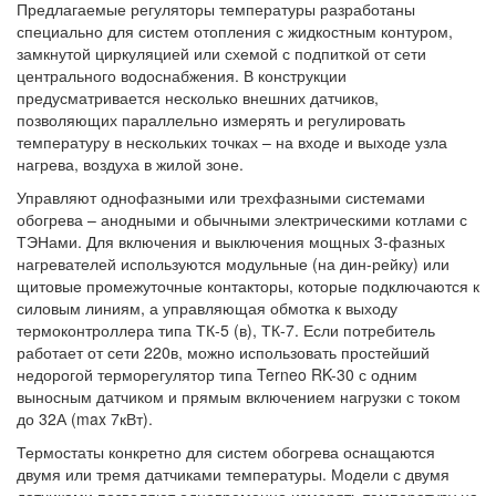
Предлагаемые регуляторы
температуры
разработаны
специально для
систем отопления
с жидкостным контуром,
замкнутой циркуляцией или схемой с подпиткой от сети
центрального водоснабжения. В конструкции
предусматривается несколько внешних
датчиков
,
позволяющих параллельно измерять и регулировать
температуру в нескольких точках – на входе и выходе узла
нагрева, воздуха в жилой зоне.
Управляют однофазными или трехфазными системами
обогрева – анодными и обычными электрическими котлами с
ТЭНами. Для включения и выключения мощных 3-фазных
нагревателей используются модульные (на дин-рейку) или
щитовые промежуточные контакторы, которые подключаются к
силовым линиям, а управляющая обмотка к выходу
термоконтроллера типа ТК-5 (в), ТК-7. Если потребитель
работает от сети 220в, можно использовать простейший
недорогой терморегулятор типа
Terneo
RK-30 с одним
выносным датчиком и прямым включением нагрузки с током
до 32А (max 7кВт).
Термостаты
конкретно для систем
обогрева
оснащаются
двумя или тремя датчиками температуры. Модели с двумя
датчиками позволяют одновременно измерять температуру на